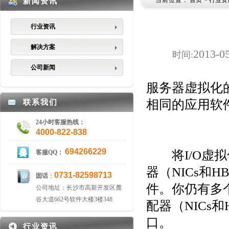
当前位置：
首页
>
行业资
新闻资讯
行业资讯
解决方案
2013-0
时间:
公司新闻
服务器虚拟化
相同的应用软
联系我们
24小时客服热线：
4000-822-838
694266229
将I/O虚拟
客服QQ：
器（NICs和
0731-82598713
固话
：
件。你仍有多个
公司地址：长沙市高新开发区麓
谷大道662号软件大楼3楼348
配器（NICs
口。
行业资讯