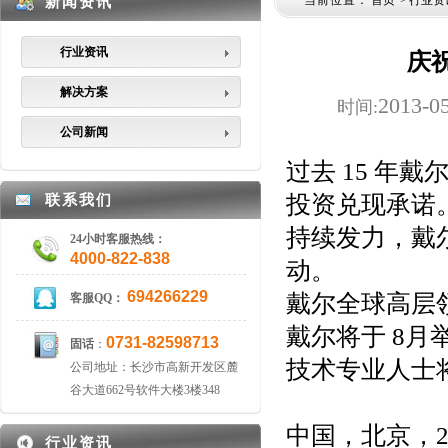
当前位置：
首页
>
行业资
新闻资讯
行业资讯
庆
解决方案
2013-0
时间:
公司新闻
过去 15 年
投资兑现承诺
联系我们
持续发力，戴尔
24小时客服热线：
4000-822-838
动。
694266229
戴尔全球高层
客服QQ：
戴尔将于 8月举
0731-82598713
固话
：
技术专业人士
公司地址：长沙市高新开发区麓
谷大道662号软件大楼3楼348
中国，北京，20
行业资讯