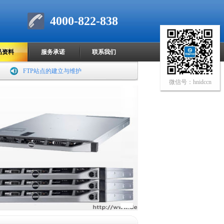
4000-822-838
品资料
服务承诺
联系我们
FTP站点的建立与维护
微信号：hnidccn
服务器虚拟化优化数据中心
我国建设基于IPv6的安全可信域名系统
势在必行
网发危险品信息或追刑责 举报涉危违法
可获奖励
云营销优势突显：大数据时代的新营销
革命
蓝色巨人 IBM法国南部绿色数据机房图
赏
全球最大数据中心：微软全球最大数据
中心图集
戴尔网络提供支持SDN的全新架构解决
方案和创新的融合平台
庆祝进入中国15周年 品牌推广活动持续