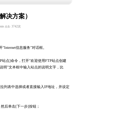
发力
FTP站点的建立与维护
（解决方案）
服务器虚拟化优化数据中心
min
3742次
点击:
我国建设基于IPv6的安全可信域名系统
势在必行
网发危险品信息或追刑责 举报涉危违法
Internet信息服务”对话框。
可获奖励
云营销优势突显：大数据时代的新营销
革命
蓝色巨人 IBM法国南部绿色数据机房图
站点]命令，打开“欢迎使用FTP站点创建
在“说明”文本框中输入站点的说明文字，比
赏
全球最大数据中心：微软全球最大数据
中心图集
戴尔网络提供支持SDN的全新架构解决
下拉列表中选择或者直接输入IP地址，并设定
方案和创新的融合平台
庆祝进入中国15周年 品牌推广活动持续
发力
FTP站点的建立与维护
然后单击[下一步]按钮；
服务器虚拟化优化数据中心