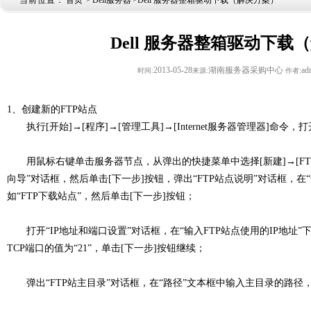
当前位置：
首页
>
Dell服务器
>Dell 服务器整箱驱动下载（解决方案）
Dell 服务器整箱驱动下载
2013-05-28
湖南服务器采购中心
ad
时间:
来源:
作者:
1、创建新的FTP站点
执行[开始]→[程序]→[管理工具]→[Internet服务器管理器]命令，打开“
用鼠标右键单击服务器节点，从弹出的快捷菜单中选择[新建]→[FTP
向导”对话框，然后单击[下一步]按钮，弹出“FTP站点说明”对话框，
如“FTP下载站点”，然后单击[下一步]按钮；
打开“IP地址和端口设置”对话框，在“输入FTP站点使用的IP地址”
TCP端口的值为“21”，单击[下一步]按钮继续；
弹出“FTP站主目录”对话框，在“路径”文本框中输入主目录的路径，